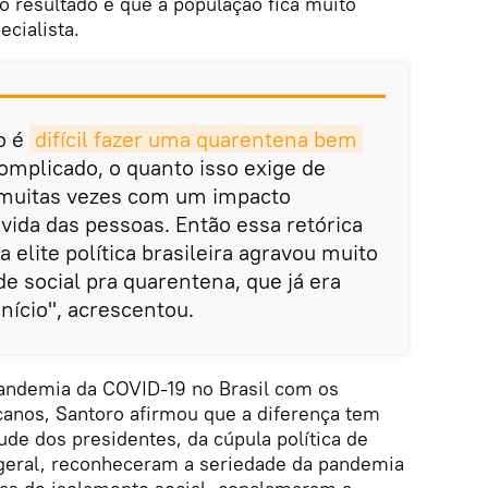
o resultado é que a população fica muito
cialista.
o é
difícil fazer uma quarentena bem 
complicado, o quanto isso exige de
s, muitas vezes com um impacto
ida das pessoas. Então essa retórica
a elite política brasileira agravou muito
e social pra quarentena, que já era
nício", acrescentou.
andemia da COVID-19 no Brasil com os
canos, Santoro afirmou que a diferença tem
tude dos presidentes, da cúpula política de
 geral, reconheceram a seriedade da pandemia