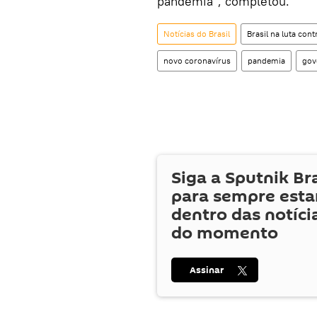
pandemia", completou.
Notícias do Brasil
Brasil na luta con
novo coronavírus
pandemia
gov
Siga a Sputnik Br
para sempre esta
dentro das notíci
do momento
Assinar