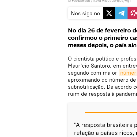
©
Folhapress
/ Itawi Albuquerque/Agif
Nos siga no
No dia 26 de fevereiro 
confirmou o primeiro cas
meses depois, o país ai
O cientista político e profe
Maurício Santoro, em entrev
segundo com maior
número
aproximando do número de 
subnotificação. De acordo 
ruim de resposta à pandemi
"A resposta brasileira 
relação a países ricos