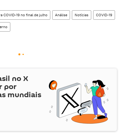
tra COVID-19 no final de julho
Análise
Notícias
COVID-19
erno
asil no
X
r por
as mundiais