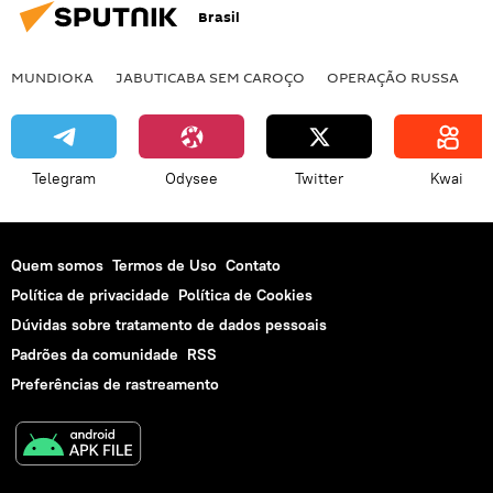
Brasil
MUNDIOKA
JABUTICABA SEM CAROÇO
OPERAÇÃO RUSSA
I
Telegram
Odysee
Twitter
Kwai
Quem somos
Termos de Uso
Contato
Política de privacidade
Política de Cookies
Dúvidas sobre tratamento de dados pessoais
Padrões da comunidade
RSS
Preferências de rastreamento