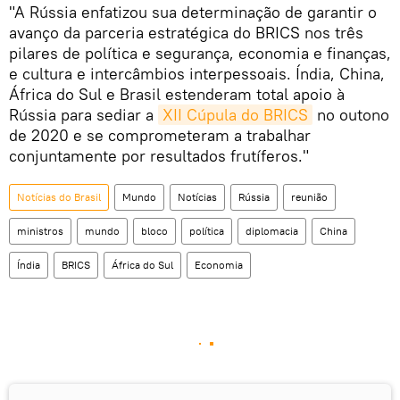
"A Rússia enfatizou sua determinação de garantir o
avanço da parceria estratégica do BRICS nos três
pilares de política e segurança, economia e finanças,
e cultura e intercâmbios interpessoais. Índia, China,
África do Sul e Brasil estenderam total apoio à
Rússia para sediar a
XII Cúpula do BRICS
no outono
de 2020 e se comprometeram a trabalhar
conjuntamente por resultados frutíferos."
Notícias do Brasil
Mundo
Notícias
Rússia
reunião
ministros
mundo
bloco
política
diplomacia
China
Índia
BRICS
África do Sul
Economia