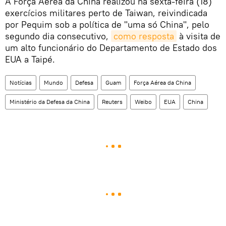
A Força Aérea da China realizou na sexta-feira (18)
exercícios militares perto de Taiwan, reivindicada
por Pequim sob a política de "uma só China", pelo
segundo dia consecutivo,
como resposta
à visita de
um alto funcionário do Departamento de Estado dos
EUA a Taipé.
Notícias
Mundo
Defesa
Guam
Força Aérea da China
Ministério da Defesa da China
Reuters
Weibo
EUA
China