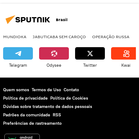
Brasil
MUNDIOKA
JABUTICABA SEM CAROÇO
OPERAÇÃO RUSSA
I
Telegram
Odysee
Twitter
Kwai
Quem somos
Termos de Uso
Contato
Política de privacidade
Política de Cookies
Dúvidas sobre tratamento de dados pessoais
Padrões da comunidade
RSS
Preferências de rastreamento