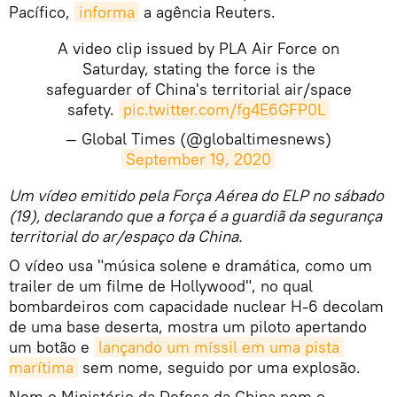
Pacífico,
informa
a agência Reuters.
A video clip issued by PLA Air Force on
Saturday, stating the force is the
safeguarder of China's territorial air/space
safety.
pic.twitter.com/fg4E6GFP0L
— Global Times (@globaltimesnews)
September 19, 2020
Um vídeo emitido pela Força Aérea do ELP no sábado
(19), declarando que a força é a guardiã da segurança
territorial do ar/espaço da China.
O vídeo usa "música solene e dramática, como um
trailer de um filme de Hollywood", no qual
bombardeiros com capacidade nuclear H-6 decolam
de uma base deserta, mostra um piloto apertando
um botão e
lançando um míssil em uma pista 
marítima
sem nome, seguido por uma explosão.
Nem o Ministério da Defesa da China nem o