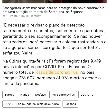
Passageiros usam máscaras para se proteger do novo coronavírus
em uma estação de metrô de Barcelona, na Espanha.
© AP Photo / Emilio Morenatti
"É necessário revisar o plano de detecção,
rastreamento de contatos, isolamento e quarentena,
garantindo o seu acompanhamento. Se não houver
rastreadores, será necessário colocar rastreadores e
se algo precisar ser corrigido, terá que ser feito”,
enfatizou Neira.
Na última quinta-feira (1º) foram registradas 9.419
novas infecções por COVID-19 na Espanha. O
número total de
casos de coronavírus
no país
chega a 778.607, somando 31.973 mortes desde o
início da pandemia.
Europa
Mundo
Notícias
novo coronavírus
COVID-19
COVID-19 no mundo no início de outubro
Espanha