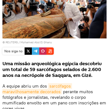
©
REUTERS
/ Mohamed Abd El Ghany
Nos siga no
Uma missão arqueológica egípcia descobriu
um total de 59 sarcófagos selados de 2.600
anos na necrópole de Saqqara, em Gizé.
A equipe abriu um dos
sarcófagos 
maravilhosamente decorados
perante muitos
fotógrafos e jornalistas, revelando o corpo
mumificado envolto em um pano com inscrições em
cores vivas.