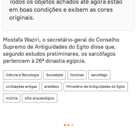
Todos os objetos achados até agora estão
em boas condições e exibem as cores
originais.
Mostafa Waziri, o secretário-geral do Conselho
Supremo de Antiguidades do Egito disse que,
segundo estudos preliminares, os sarcófagos
pertencem à 26ª dinastia egípcia.
Ciência e Tecnologia
Sociedade
Notícias
sarcófago
civilizações antigas
artefatos
Ministério de Antiguidades do Egito
múmia
sítio arqueológico