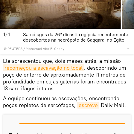
1
/4
Sarcófagos da 26ª dinastia egípcia recentemente
descobertos na necrópole de Saqqara, no Egito.
©
REUTERS
/ Mohamed Abd El Ghany
Ele acrescentou que, dois meses atrás, a missão
recomeçou a escavação no local
, descobrindo um
poço de enterro de aproximadamente 11 metros de
profundidade em cujas galerias foram encontrados
13 sarcófagos intatos.
A equipe continuou as escavações, encontrando
poços repletos de sarcófagos,
escreve
Daily Mail.