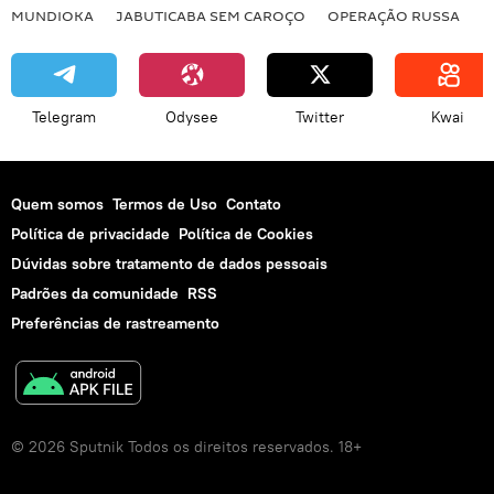
MUNDIOKA
JABUTICABA SEM CAROÇO
OPERAÇÃO RUSSA
I
Telegram
Odysee
Twitter
Kwai
Quem somos
Termos de Uso
Contato
Política de privacidade
Política de Cookies
Dúvidas sobre tratamento de dados pessoais
Padrões da comunidade
RSS
Preferências de rastreamento
© 2026 Sputnik Todos os direitos reservados. 18+