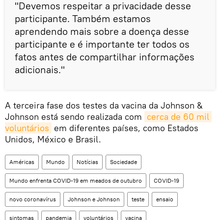
"Devemos respeitar a privacidade desse
participante. Também estamos
aprendendo mais sobre a doença desse
participante e é importante ter todos os
fatos antes de compartilhar informações
adicionais."
A terceira fase dos testes da vacina da Johnson &
Johnson está sendo realizada com
cerca de 60 mil 
voluntários
em diferentes países, como Estados
Unidos, México e Brasil.
Américas
Mundo
Notícias
Sociedade
Mundo enfrenta COVID-19 em meados de outubro
COVID-19
novo coronavírus
Johnson e Johnson
teste
ensaio
sintomas
pandemia
voluntários
vacina