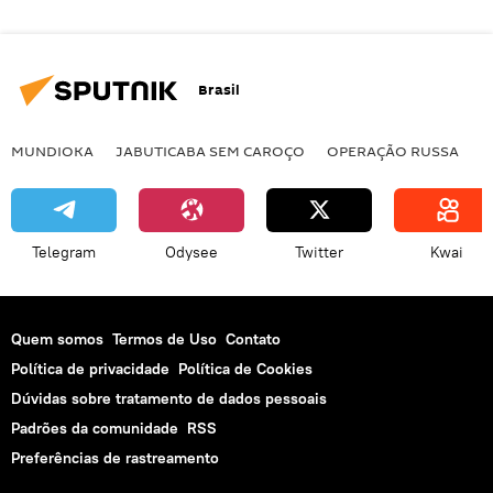
Brasil
MUNDIOKA
JABUTICABA SEM CAROÇO
OPERAÇÃO RUSSA
I
Telegram
Odysee
Twitter
Kwai
Quem somos
Termos de Uso
Contato
Política de privacidade
Política de Cookies
Dúvidas sobre tratamento de dados pessoais
Padrões da comunidade
RSS
Preferências de rastreamento