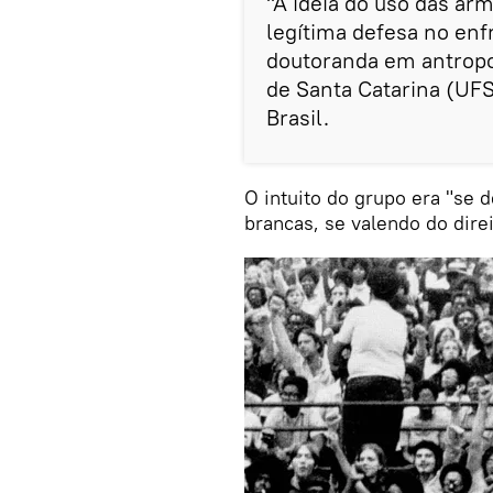
"A ideia do uso das ar
legítima defesa no enf
doutoranda em antropol
de Santa Catarina (UF
Brasil.
O intuito do grupo era "se 
brancas, se valendo do dire