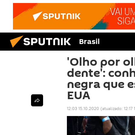
Brasil
'Olho por o
dente': conh
negra que e
EUA
12:03 15.10.2020
(atualizado:
12:17