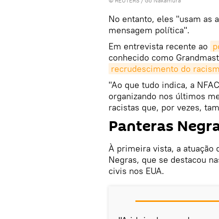
©
REUTERS
/ Go Nakamura
No entanto, eles "usam as 
mensagem política".
Em entrevista recente ao
p
conhecido como Grandmaster
recrudescimento do racis
"Ao que tudo indica, a NFA
organizando nos últimos m
racistas que, por vezes, t
Panteras Negr
À primeira vista, a atuação
Negras, que se destacou nas
civis nos EUA.