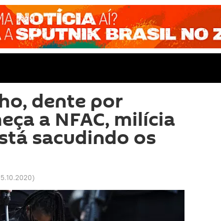
lho, dente por
eça a NFAC, milícia
stá sacudindo os
 15.10.2020
)