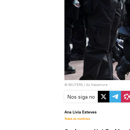
©
REUTERS
/ Go Nakamura
Nos siga no
Ana Livia Esteves
Todas as matérias