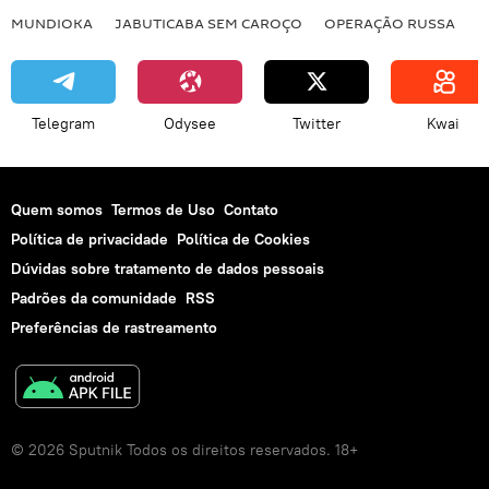
MUNDIOKA
JABUTICABA SEM CAROÇO
OPERAÇÃO RUSSA
I
Telegram
Odysee
Twitter
Kwai
Quem somos
Termos de Uso
Contato
Política de privacidade
Política de Cookies
Dúvidas sobre tratamento de dados pessoais
Padrões da comunidade
RSS
Preferências de rastreamento
© 2026 Sputnik Todos os direitos reservados. 18+