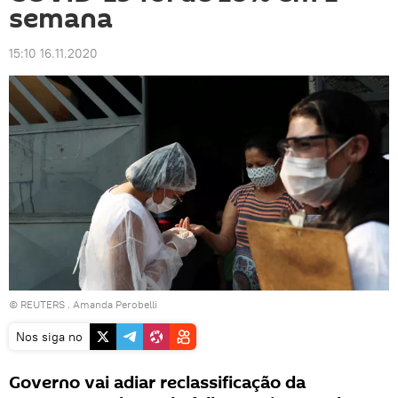
semana
15:10 16.11.2020
©
REUTERS
. Amanda Perobelli
Nos siga no
Governo vai adiar reclassificação da