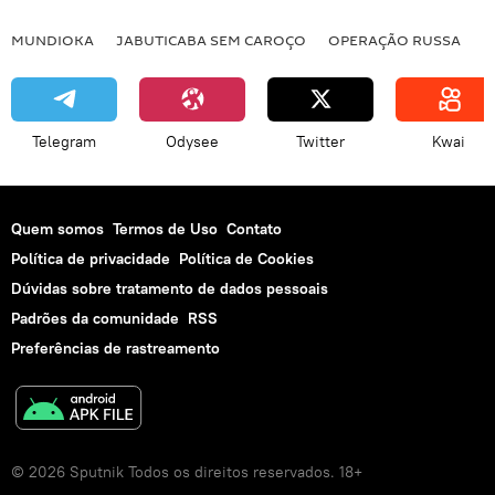
MUNDIOKA
JABUTICABA SEM CAROÇO
OPERAÇÃO RUSSA
I
Telegram
Odysee
Twitter
Kwai
Quem somos
Termos de Uso
Contato
Política de privacidade
Política de Cookies
Dúvidas sobre tratamento de dados pessoais
Padrões da comunidade
RSS
Preferências de rastreamento
© 2026 Sputnik Todos os direitos reservados. 18+