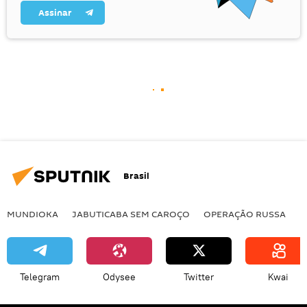
Assinar
Brasil
MUNDIOKA
JABUTICABA SEM CAROÇO
OPERAÇÃO RUSSA
I
Telegram
Odysee
Twitter
Kwai