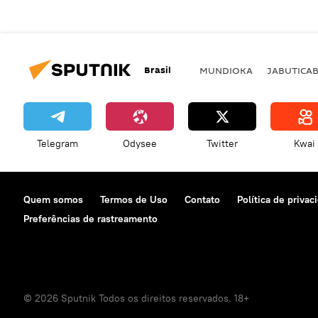
Brasil
MUNDIOKA
JABUTICA
Telegram
Odysee
Twitter
Kwai
Quem somos
Termos de Uso
Contato
Política de privac
Preferências de rastreamento
© 2026 Sputnik Todos os direitos reservados. 18+