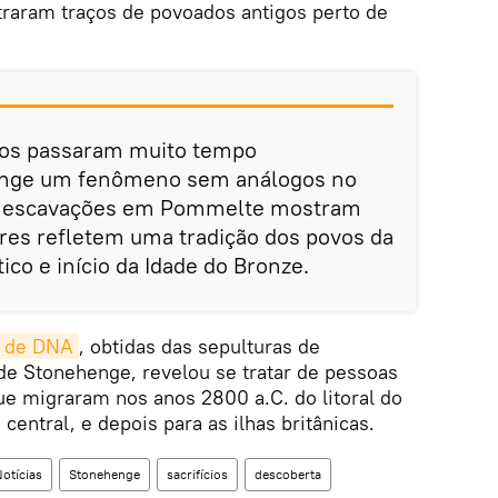
traram traços de povoados antigos perto de
cos passaram muito tempo
enge um fenômeno sem análogos no
s escavações em Pommelte mostram
ares refletem uma tradição dos povos da
ico e início da Idade do Bronze.
 de DNA
, obtidas das sepulturas de
e Stonehenge, revelou se tratar de pessoas
e migraram nos anos 2800 a.C. do litoral do
entral, e depois para as ilhas britânicas.
otícias
Stonehenge
sacrifícios
descoberta