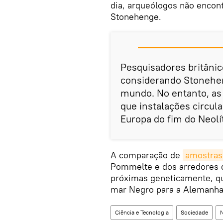
dia, arqueólogos não encon
Stonehenge.
Pesquisadores britâni
considerando Stoneh
mundo. No entanto, a
que instalações circul
Europa do fim do Neolít
A comparação de
amostras
Pommelte e dos arredores d
próximas geneticamente, qu
mar Negro para a Alemanha c
Ciência e Tecnologia
Sociedade
N