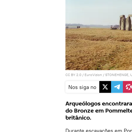
CC BY 2.0
/
EuroVizion
/
STONEHENGE, U
Nos siga no
Arqueólogos encontraram
do Bronze em Pommelte
britânico.
Durante escavações em Po