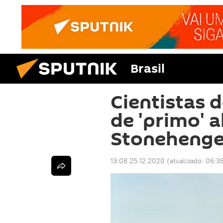
Brasil
Cientistas 
de 'primo' 
Stonehenge
13:08 25.12.2020
(atualizado:
06:38