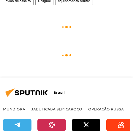
avião de assalto
Uruguai
equipamento militar
Brasil
MUNDIOKA
JABUTICABA SEM CAROÇO
OPERAÇÃO RUSSA
I