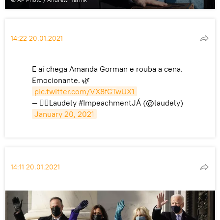
14:22 20.01.2021
E aí chega Amanda Gorman e rouba a cena.
Emocionante. 🌿
pic.twitter.com/VX8fGTwUX1
— 🏳️‍🌈Laudely #ImpeachmentJÁ (@laudely)
January 20, 2021
14:11 20.01.2021