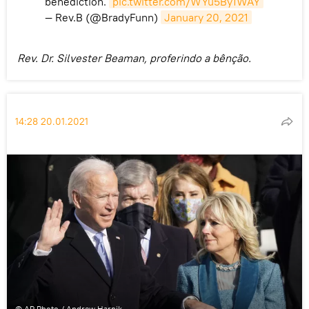
benediction.
pic.twitter.com/WYu5By1WAY
— Rev.B (@BradyFunn)
January 20, 2021
Rev. Dr. Silvester Beaman, proferindo a bênção.
14:28 20.01.2021
© AP Photo / Andrew Harnik