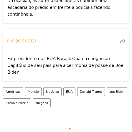
Na ocasião, as autoridades eleitas subiram pela
escadaria do prédio em frente a policiais fazendo
continência.
11:41 20.01.2021
Ex-presidente dos EUA Barack Obama chegou ao
Capitólio de seu país para a cerimônia de posse de Joe
Biden.
Américas
Mundo
Notícias
EUA
Donald Trump
Joe Biden
Kamala Harris
eleições