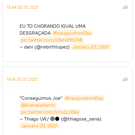
13:44 20.01.2021
EU TO CHORANDO IGUAL UMA
DESGRAÇADA
#InaugurationDay
pic.twitter.com/sXkhdMtZ48
— dani (@rebirthlopez)
January 20, 2021
13:41 20.01.2021
"Conseguimos Joe"
#InaugurationDay
@KamalaHarris
pic.twitter.com/srlocLc0ey
— Thiago \W/ 🔴⚫ (@thiagose_sena)
January 20, 2021