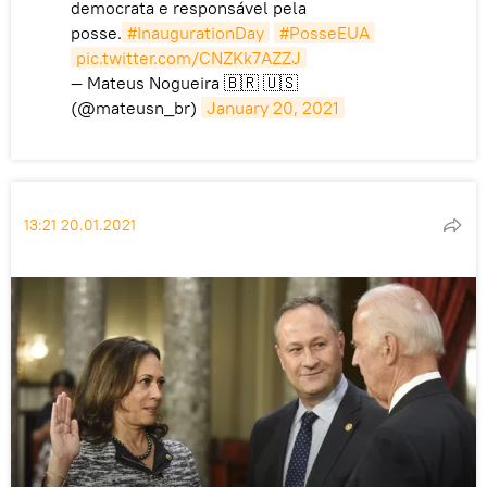
democrata e responsável pela
posse.
#InaugurationDay
#PosseEUA
pic.twitter.com/CNZKk7AZZJ
— Mateus Nogueira 🇧🇷 🇺🇸
(@mateusn_br)
January 20, 2021
13:21 20.01.2021