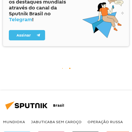
os destaques mundiais
através do canal da
Sputnik Brasil no
Telegram
!
Assinar
Brasil
MUNDIOKA
JABUTICABA SEM CAROÇO
OPERAÇÃO RUSSA
I