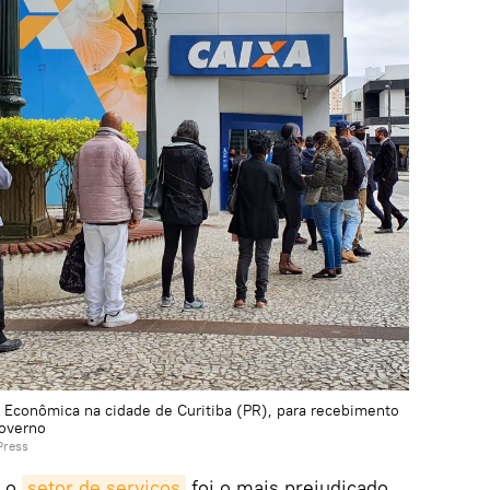
Econômica na cidade de Curitiba (PR), para recebimento
governo
Press
e o
setor de serviços
foi o mais prejudicado