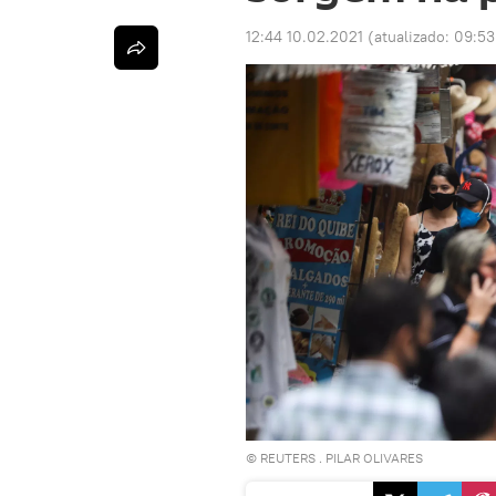
12:44 10.02.2021
(atualizado:
09:53
©
REUTERS
.
PILAR OLIVARES