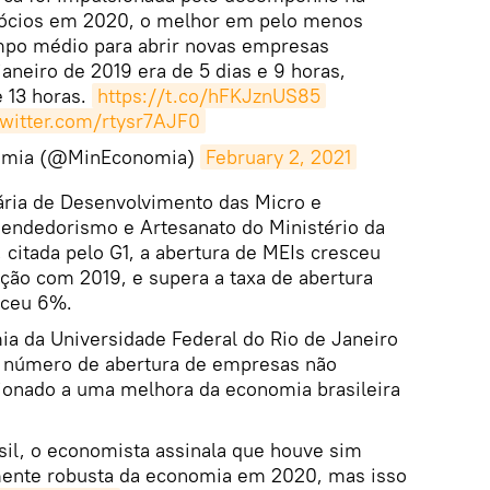
gócios em 2020, o melhor em pelo menos
po médio para abrir novas empresas
aneiro de 2019 era de 5 dias e 9 horas,
e 13 horas.
https://t.co/hFKJznUS85
twitter.com/rtysr7AJF0
nomia (@MinEconomia)
February 2, 2021
ria de Desenvolvimento das Micro e
ndedorismo e Artesanato do Ministério da
, citada pelo G1, a abertura de MEIs cresceu
o com 2019, e supera a taxa de abertura
esceu 6%.
ia da Universidade Federal do Rio de Janeiro
o número de abertura de empresas não
ionado a uma melhora da economia brasileira
sil, o economista assinala que houve sim
mente robusta da economia em 2020, mas isso