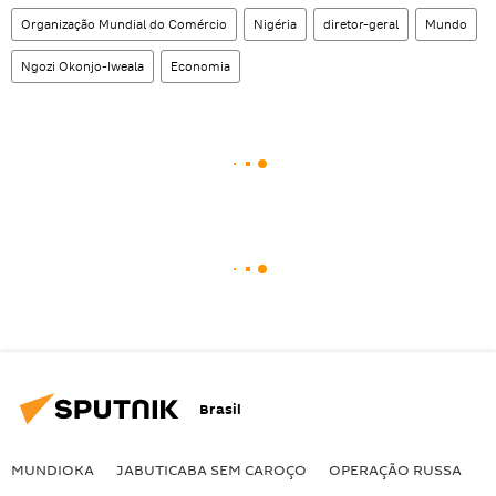
Organização Mundial do Comércio
Nigéria
diretor-geral
Mundo
Ngozi Okonjo-Iweala
Economia
Brasil
MUNDIOKA
JABUTICABA SEM CAROÇO
OPERAÇÃO RUSSA
I