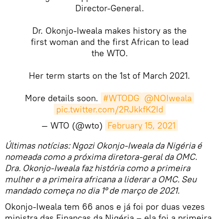
Director-General.
Dr. Okonjo-Iweala makes history as the
first woman and the first African to lead
the WTO.
Her term starts on the 1st of March 2021.
More details soon.
#WTODG
@NOIweala
pic.twitter.com/2RJkkfK2Id
— WTO (@wto)
February 15, 2021
​Últimas notícias: Ngozi Okonjo-Iweala da Nigéria é
nomeada como a próxima diretora-geral da OMC.
Dra. Okonjo-Iweala faz história como a primeira
mulher e a primeira africana a liderar a OMC. Seu
mandado começa no dia 1º de março de 2021.
Okonjo-Iweala tem 66 anos e já foi por duas vezes
ministra das Finanças da Nigéria – ela foi a primeira