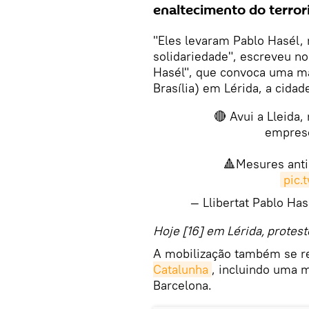
enaltecimento do terror
"Eles levaram Pablo Hasél,
solidariedade", escreveu no
Hasél", que convoca uma ma
Brasília) em Lérida, a cidade
🔴 Avui a Lleida,
empreso
🔺Mesures anti
pic.
— Llibertat Pablo Ha
Hoje [16] em Lérida, protest
A mobilização também se r
Catalunha
, incluindo uma 
Barcelona.