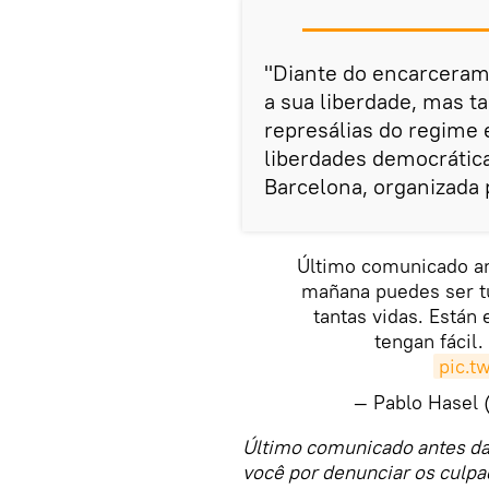
"Diante do encarcerame
a sua liberdade, mas 
represálias do regime 
liberdades democrátic
Barcelona, organizada p
Último comunicado an
mañana puedes ser tú
tantas vidas. Están 
tengan fácil.
pic.t
— Pablo Hasel
Último comunicado antes da
você por denunciar os culpad