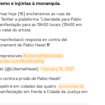
ismo e injúrias à monarquia.
 mas hoje [16] encheremos as ruas de
 Twitter a plataforma "Liberdade para Pablo
nifestação para as 19h00 locais (15h00 em
 natal do artista.
 manifestació resposta en contra del
nament de Pablo Hasel ❗❗
repressives
#LlibertatPabloHasel
twitter.com/8jnkKnakPg
sel (@LlibertatHasel)
February 16, 2021
o contra a prisão de Pablo Hasél!
epetirá em cidades das quatro
províncias da 
manifestação em frente à Cidade da Justiça em