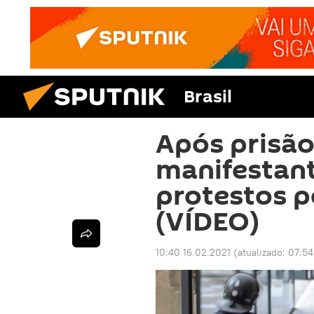
Brasil
Após prisão
manifestan
protestos p
(VÍDEO)
10:40 16.02.2021
(atualizado:
07:54