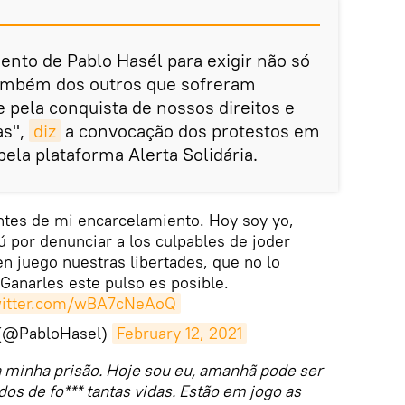
nto de Pablo Hasél para exigir não só
também dos outros que sofreram
e pela conquista de nossos direitos e
as",
diz
a convocação dos protestos em
ela plataforma Alerta Solidária.
tes de mi encarcelamiento. Hoy soy yo,
 por denunciar a los culpables de joder
en juego nuestras libertades, que no lo
 Ganarles este pulso es posible.
witter.com/wBA7cNeAoQ
 (@PabloHasel)
February 12, 2021
 minha prisão. Hoje sou eu, amanhã pode ser
os de fo*** tantas vidas. Estão em jogo as