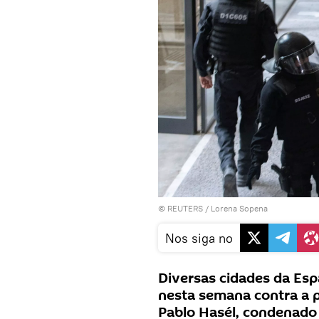
©
REUTERS
/ Lorena Sopena
Nos siga no
Diversas cidades da Es
nesta semana contra a pr
Pablo Hasél, condenado