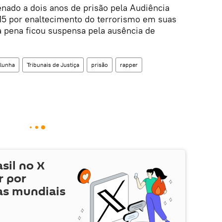
ado a dois anos de prisão pela Audiência
5 por enaltecimento do terrorismo em suas
 pena ficou suspensa pela ausência de
lunha
Tribunais de Justiça
prisão
rapper
asil no
X
r por
as mundiais