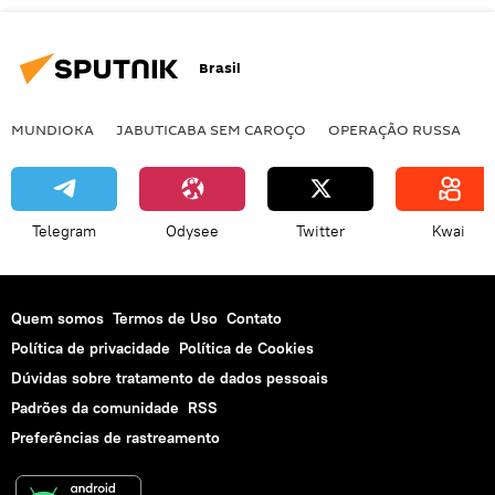
Brasil
MUNDIOKA
JABUTICABA SEM CAROÇO
OPERAÇÃO RUSSA
I
Telegram
Odysee
Twitter
Kwai
Quem somos
Termos de Uso
Contato
Política de privacidade
Política de Cookies
Dúvidas sobre tratamento de dados pessoais
Padrões da comunidade
RSS
Preferências de rastreamento