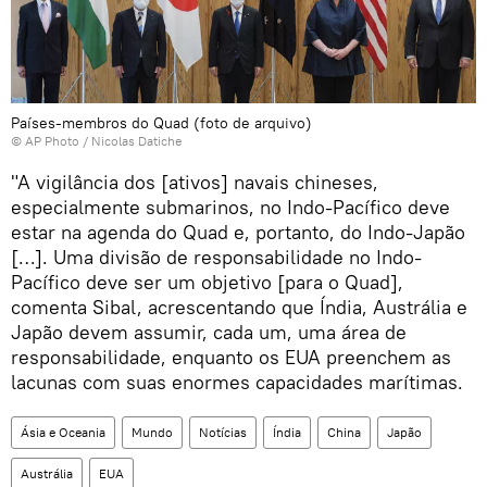
Países-membros do Quad (foto de arquivo)
© AP Photo /
Nicolas Datiche
"A vigilância dos [ativos] navais chineses,
especialmente submarinos, no Indo-Pacífico deve
estar na agenda do Quad e, portanto, do Indo-Japão
[…]. Uma divisão de responsabilidade no Indo-
Pacífico deve ser um objetivo [para o Quad],
comenta Sibal, acrescentando que Índia, Austrália e
Japão devem assumir, cada um, uma área de
responsabilidade, enquanto os EUA preenchem as
lacunas com suas enormes capacidades marítimas.
Ásia e Oceania
Mundo
Notícias
Índia
China
Japão
Austrália
EUA