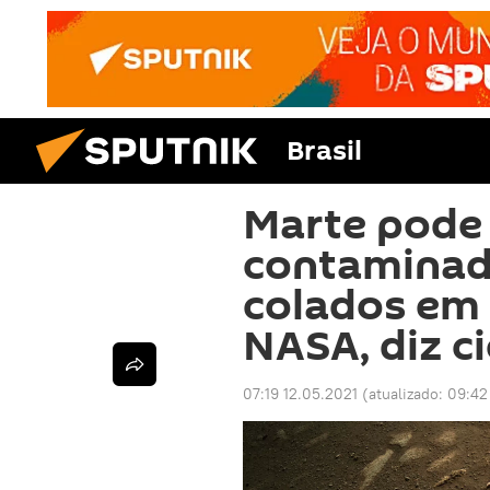
Brasil
Marte pode 
contaminad
colados em
NASA, diz ci
07:19 12.05.2021
(atualizado:
09:42 