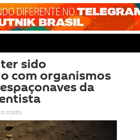
ter sido
o com organismos
 espaçonaves da
entista
21.11.2021
)