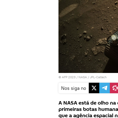
© AFP 2023 / NASA / JPL-Caltech
Nos siga no
A NASA está de olho na 
primeiras botas humana
que a agência espacial 