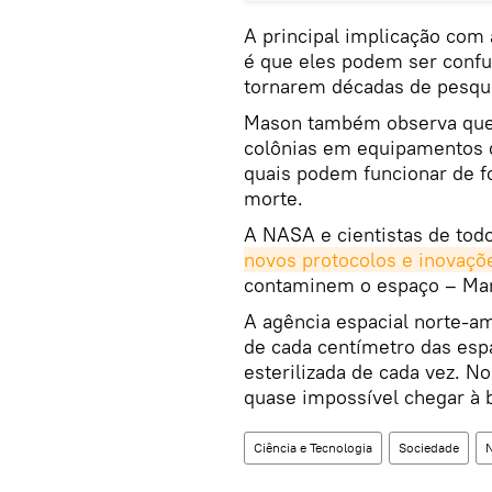
A principal implicação com
é que eles podem ser confu
tornarem décadas de pesquis
Mason também observa que
colônias em equipamentos d
quais podem funcionar de f
morte.
A NASA e cientistas de to
novos protocolos e inovaçõ
contaminem o espaço – Mart
A agência espacial norte-am
de cada centímetro das es
esterilizada de cada vez. N
quase impossível chegar à 
Ciência e Tecnologia
Sociedade
N