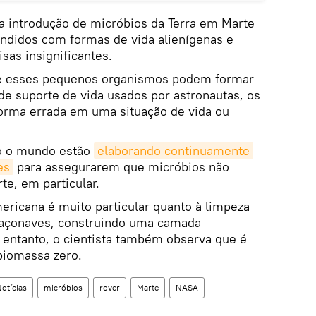
 a introdução de micróbios da Terra em Marte
ndidos com formas de vida alienígenas e
as insignificantes.
 esses pequenos organismos podem formar
e suporte de vida usados por astronautas, os
orma errada em uma situação de vida ou
do o mundo estão
elaborando continuamente 
es
para assegurarem que micróbios não
e, em particular.
ericana é muito particular quanto à limpeza
paçonaves, construindo uma camada
o entanto, o cientista também observa que é
biomassa zero.
otícias
micróbios
rover
Marte
NASA