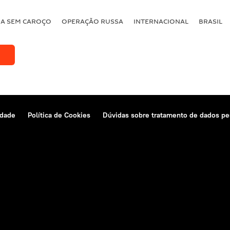
BA SEM CAROÇO
OPERAÇÃO RUSSA
INTERNACIONAL
BRASIL
idade
Política de Cookies
Dúvidas sobre tratamento de dados pe