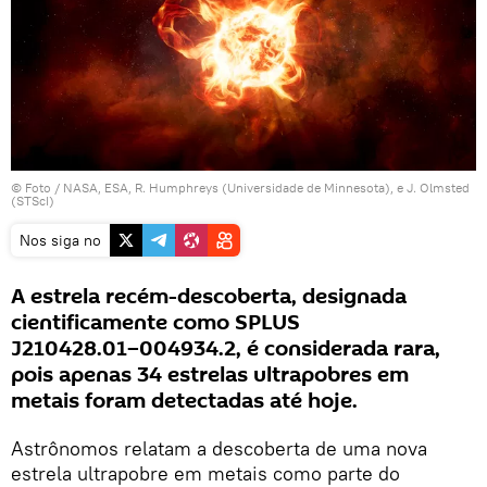
© Foto /
NASA, ESA, R. Humphreys (Universidade de Minnesota), e J. Olmsted
(STScI)
Nos siga no
A estrela recém-descoberta, designada
cientificamente como SPLUS
J210428.01−004934.2, é considerada rara,
pois apenas 34 estrelas ultrapobres em
metais foram detectadas até hoje.
Astrônomos relatam a descoberta de uma nova
estrela ultrapobre em metais como parte do