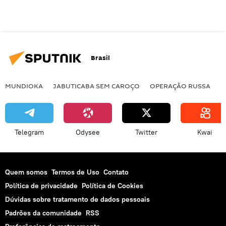
Brasil
MUNDIOKA
JABUTICABA SEM CAROÇO
OPERAÇÃO RUSSA
I
Telegram
Odysee
Twitter
Kwai
Quem somos
Termos de Uso
Contato
Política de privacidade
Política de Cookies
Dúvidas sobre tratamento de dados pessoais
Padrões da comunidade
RSS