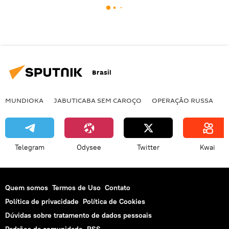
Brasil
MUNDIOKA
JABUTICABA SEM CAROÇO
OPERAÇÃO RUSSA
I
Telegram
Odysee
Twitter
Kwai
Quem somos
Termos de Uso
Contato
Política de privacidade
Política de Cookies
Dúvidas sobre tratamento de dados pessoais