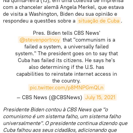
Na quinta-feira (15), em uma coletiva de imprensa
com a chanceler alemã Angela Merkel, que estava
de visita a Washington, Biden deu sua opinião e
respondeu a questões sobre a
situação de Cuba
.
Pres. Biden tells CBS News'
@stevenportnoy
that "communism is a
failed a system, a universally failed
system." The president goes on to say that
Cuba has failed its citizens. He says he's
also determining if the U.S. has
capabilities to reinstate internet access in
the country.
pic.twitter.com/p8MNPGmQLn
— CBS News (@CBSNews)
July 15, 2021
Presidente Biden contou à CBS News que "o
comunismo é um sistema falho, um sistema falho
universalmente". O presidente continua dizendo que
Cuba falhou aos seus cidadãos, adicionando que