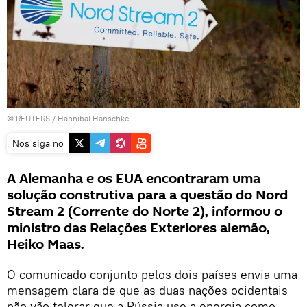
©
REUTERS
/
Hannibal Hanschke
Nos siga no
A Alemanha e os EUA encontraram uma
solução construtiva para a questão do Nord
Stream 2 (Corrente do Norte 2), informou o
ministro das Relações Exteriores alemão,
Heiko Maas.
O comunicado conjunto pelos dois países envia uma
mensagem clara de que as duas nações ocidentais
não vão tolerar que a Rússia use a energia como