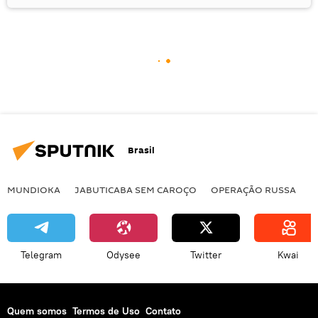
Brasil
MUNDIOKA
JABUTICABA SEM CAROÇO
OPERAÇÃO RUSSA
I
Telegram
Odysee
Twitter
Kwai
Quem somos
Termos de Uso
Contato