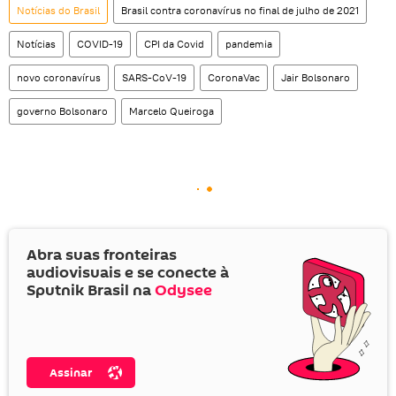
Notícias do Brasil
Brasil contra coronavírus no final de julho de 2021
Notícias
COVID-19
CPI da Covid
pandemia
novo coronavírus
SARS-CoV-19
CoronaVac
Jair Bolsonaro
governo Bolsonaro
Marcelo Queiroga
Abra suas fronteiras
audiovisuais e se conecte à
Sputnik Brasil na
Odysee
Assinar