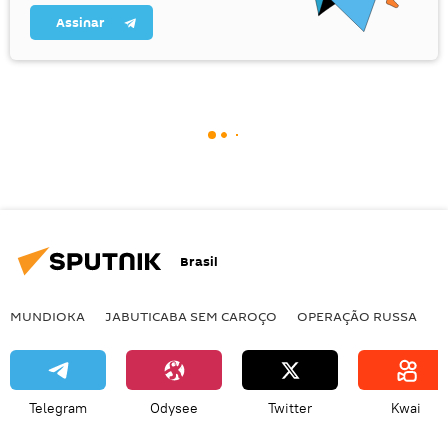
Assinar
Brasil
MUNDIOKA
JABUTICABA SEM CAROÇO
OPERAÇÃO RUSSA
I
Telegram
Odysee
Twitter
Kwai