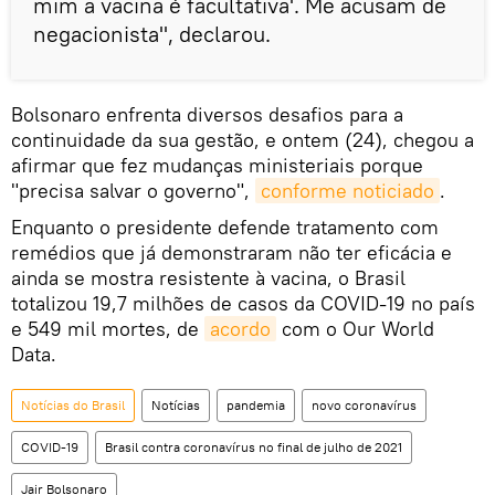
mim a vacina é facultativa'. Me acusam de
negacionista", declarou.
Bolsonaro enfrenta diversos desafios para a
continuidade da sua gestão, e ontem (24), chegou a
afirmar que fez mudanças ministeriais porque
"precisa salvar o governo",
conforme noticiado
.
Enquanto o presidente defende tratamento com
remédios que já demonstraram não ter eficácia e
ainda se mostra resistente à vacina, o Brasil
totalizou 19,7 milhões de casos da COVID-19 no país
e 549 mil mortes, de
acordo
com o Our World
Data.
Notícias do Brasil
Notícias
pandemia
novo coronavírus
COVID-19
Brasil contra coronavírus no final de julho de 2021
Jair Bolsonaro