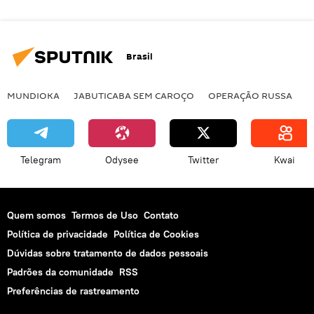
Brasil
MUNDIOKA
JABUTICABA SEM CAROÇO
OPERAÇÃO RUSSA
I
Telegram
Odysee
Twitter
Kwai
Quem somos
Termos de Uso
Contato
Política de privacidade
Política de Cookies
Dúvidas sobre tratamento de dados pessoais
Padrões da comunidade
RSS
Preferências de rastreamento