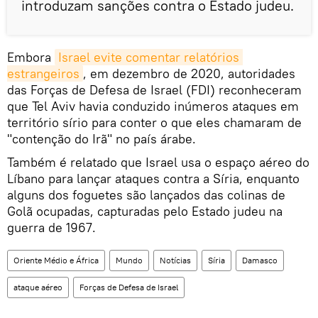
introduzam sanções contra o Estado judeu.
Embora
Israel evite comentar relatórios 
estrangeiros
, em dezembro de 2020, autoridades
das Forças de Defesa de Israel (FDI) reconheceram
que Tel Aviv havia conduzido inúmeros ataques em
território sírio para conter o que eles chamaram de
"contenção do Irã" no país árabe.
Também é relatado que Israel usa o espaço aéreo do
Líbano para lançar ataques contra a Síria, enquanto
alguns dos foguetes são lançados das colinas de
Golã ocupadas, capturadas pelo Estado judeu na
guerra de 1967.
Oriente Médio e África
Mundo
Notícias
Síria
Damasco
ataque aéreo
Forças de Defesa de Israel