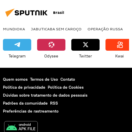
Brasil
MUNDIOKA
JABUTICABA SEM CAROÇO
OPERAÇÃO RUSSA
I
Telegram
Odysee
Twitter
Kwai
Quem somos
Termos de Uso
Contato
Política de privacidade
Política de Cookies
Dúvidas sobre tratamento de dados pessoais
Padrões da comunidade
RSS
Preferências de rastreamento