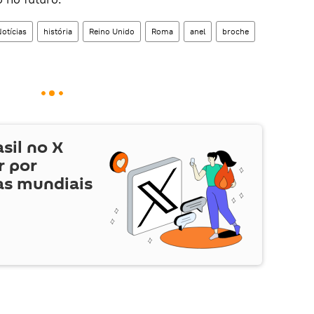
otícias
história
Reino Unido
Roma
anel
broche
asil no
X
r por
as mundiais