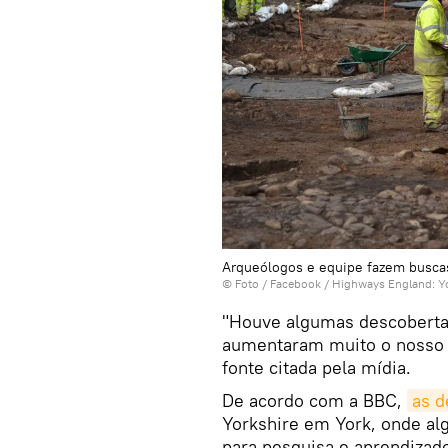
Arqueólogos e equipe fazem buscas 
© Foto /
Facebook / Highways England: Y
"Houve algumas descobertas
aumentaram muito o nosso 
fonte citada pela mídia.
De acordo com a BBC,
as d
Yorkshire em York, onde al
para pesquisa e aprendizado