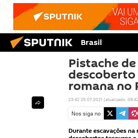
Brasil
Pistache de 
descoberto 
romana no 
23:42 25.07.2021
(atualizado:
08:4
Nos siga no
Durante escavações na r