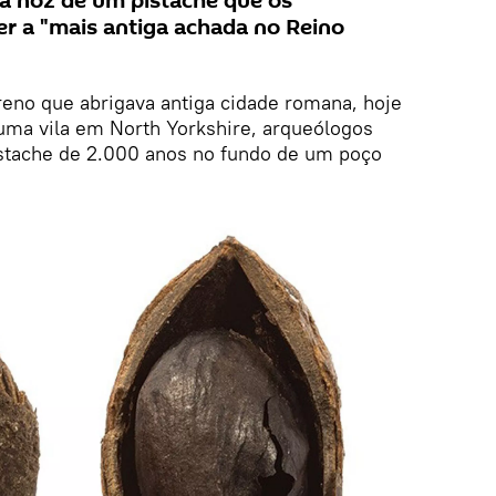
a noz de um pistache que os
r a "mais antiga achada no Reino
eno que abrigava antiga cidade romana, hoje
uma vila em North Yorkshire, arqueólogos
stache de 2.000 anos no fundo de um poço