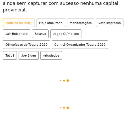
ainda sem capturar com sucesso nenhuma capital
provincial.
Notícias do Brasil
Hoje atualizado
manifestações
voto impresso
Jair Bolsonaro
Belarus
Jogos Olímpicos
Olimpíadas de Tóquio 2020
Comitê Organizador Tóquio 2020
Talibã
Joe Biden
refugiados