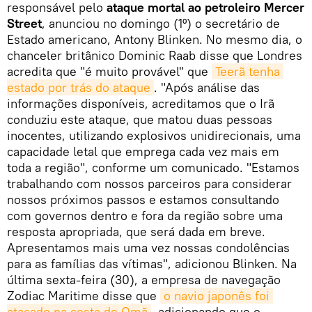
responsável pelo
ataque mortal ao petroleiro Mercer
Street
, anunciou no domingo (1º) o secretário de
Estado americano, Antony Blinken. No mesmo dia, o
chanceler britânico Dominic Raab disse que Londres
acredita que "é muito provável" que
Teerã tenha 
estado por trás do ataque
. "Após análise das
informações disponíveis, acreditamos que o Irã
conduziu este ataque, que matou duas pessoas
inocentes, utilizando explosivos unidirecionais, uma
capacidade letal que emprega cada vez mais em
toda a região", conforme um comunicado. "Estamos
trabalhando com nossos parceiros para considerar
nossos próximos passos e estamos consultando
com governos dentro e fora da região sobre uma
resposta apropriada, que será dada em breve.
Apresentamos mais uma vez nossas condolências
para as famílias das vítimas", adicionou Blinken. Na
última sexta-feira (30), a empresa de navegação
Zodiac Maritime disse que
o navio japonês foi 
atacado na costa de Omã
, adicionando que o