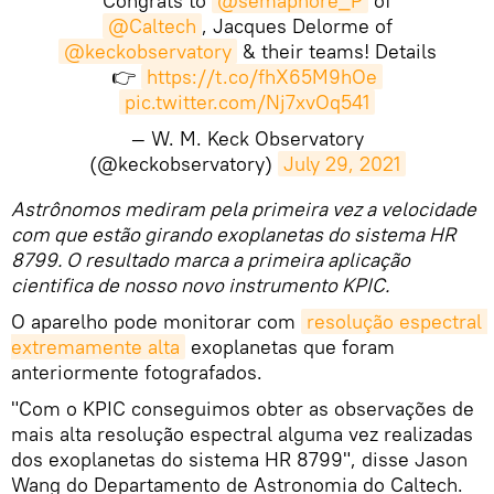
Congrats to
@semaphore_P
of
@Caltech
, Jacques Delorme of
@keckobservatory
& their teams! Details
👉
https://t.co/fhX65M9hOe
pic.twitter.com/Nj7xvOq541
— W. M. Keck Observatory
(@keckobservatory)
July 29, 2021
​Astrônomos mediram pela primeira vez a velocidade
com que estão girando exoplanetas do sistema HR
8799. O resultado marca a primeira aplicação
cientifica de nosso novo instrumento KPIC.
O aparelho pode monitorar com
resolução espectral 
extremamente alta
exoplanetas que foram
anteriormente fotografados.
"Com o KPIC conseguimos obter as observações de
mais alta resolução espectral alguma vez realizadas
dos exoplanetas do sistema HR 8799", disse Jason
Wang do Departamento de Astronomia do Caltech.