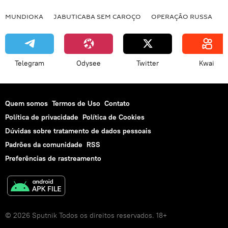
MUNDIOKA
JABUTICABA SEM CAROÇO
OPERAÇÃO RUSSA
I
Telegram
Odysee
Twitter
Kwai
Quem somos
Termos de Uso
Contato
Política de privacidade
Política de Cookies
Dúvidas sobre tratamento de dados pessoais
Padrões da comunidade
RSS
Preferências de rastreamento
© 2026 Sputnik Todos os direitos reservados. 18+