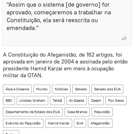
"Assim que o sistema [de governo] for
aprovado, começaremos a trabalhar na
Constituição, ela será reescrita ou
emendada."
A Constituição do Afeganistão, de 162 artigos, foi
aprovada em janeiro de 2004 e assinada pelo então
presidente Hamid Karzai em meio à ocupação
militar da OTAN.
Ásia e Oceania
Mundo
Notícias
Senado
Senado dos EUA
BBC
Lindsey Graham
Talibã
Al-Qaeda
Daesh
Fox News
Departamento de Estado dos EUA
Casa Branca
Paquistão
Exército do Paquistão
Hamid Karzai
EUA
Afeganistão