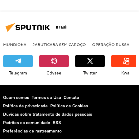
Brasil
MUNDIOKA
JABUTICABA SEM CAROÇO
OPERAÇÃO RUSSA
I
Telegram
Odysee
Twitter
Kwai
Quem somos
Termos de Uso
Contato
Política de privacidade
Política de Cookies
Dúvidas sobre tratamento de dados pessoais
Padrões da comunidade
RSS
Preferências de rastreamento