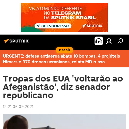
Brasil
URGENTE: defesa antiaérea abate 10 bombas, 4 projéteis
Himars e 970 drones ucranianos, relata MD russo
Tropas dos EUA 'voltarão ao
Afeganistão', diz senador
republicano
12:21 06.09.2021