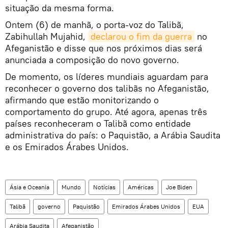
situação da mesma forma.
Ontem (6) de manhã, o porta-voz do Talibã,
Zabihullah Mujahid,
declarou o fim da guerra
no
Afeganistão e disse que nos próximos dias será
anunciada a composição do novo governo.
De momento, os líderes mundiais aguardam para
reconhecer o governo dos talibãs no Afeganistão,
afirmando que estão monitorizando o
comportamento do grupo. Até agora, apenas três
países reconheceram o Talibã como entidade
administrativa do país: o Paquistão, a Arábia Saudita
e os Emirados Árabes Unidos.
Ásia e Oceania
Mundo
Notícias
Américas
Joe Biden
Talibã
governo
Paquistão
Emirados Árabes Unidos
EUA
Arábia Saudita
Afeganistão