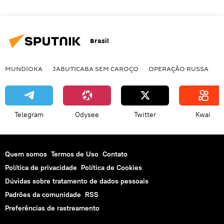
Brasil
MUNDIOKA
JABUTICABA SEM CAROÇO
OPERAÇÃO RUSSA
I
Telegram
Odysee
Twitter
Kwai
Quem somos
Termos de Uso
Contato
Política de privacidade
Política de Cookies
Dúvidas sobre tratamento de dados pessoais
Padrões da comunidade
RSS
Preferências de rastreamento