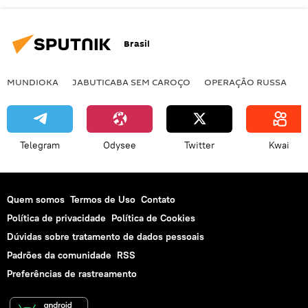
Brasil
MUNDIOKA
JABUTICABA SEM CAROÇO
OPERAÇÃO RUSSA
I
Telegram
Odysee
Twitter
Kwai
Quem somos
Termos de Uso
Contato
Política de privacidade
Política de Cookies
Dúvidas sobre tratamento de dados pessoais
Padrões da comunidade
RSS
Preferências de rastreamento