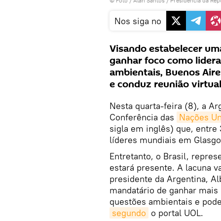
© Foto /
Alan Santos / Presidência da Rep
Nos siga no
Visando estabelecer um
ganhar foco como lider
ambientais, Buenos Aire
e conduz reunião virtua
Nesta quarta-feira (8), a Ar
Conferência das
Nações Un
sigla em inglês) que, entre
líderes mundiais em Glasgo
Entretanto, o Brasil, repre
estará presente. A lacuna v
presidente da Argentina, Al
mandatário de ganhar mais
questões ambientais e pod
segundo
o portal UOL.