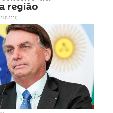
a região
 21.11.2021
)