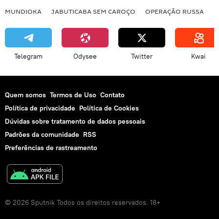
MUNDIOKA
JABUTICABA SEM CAROÇO
OPERAÇÃO RUSSA
I
Telegram
Odysee
Twitter
Kwai
Quem somos
Termos de Uso
Contato
Política de privacidade
Política de Cookies
Dúvidas sobre tratamento de dados pessoais
Padrões da comunidade
RSS
Preferências de rastreamento
© 2026 Sputnik Todos os direitos reservados. 18+