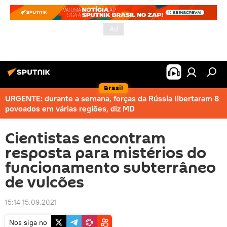
Brasil
URGENTE: durante a semana, forças da Rússia libertaram 8
povoados em várias regiões, diz MD
Cientistas encontram
resposta para mistérios do
funcionamento subterrâneo
de vulcões
15:14 15.09.2021
Nos siga no