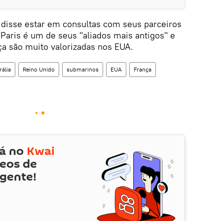
 disse estar em consultas com seus parceiros
Paris é um de seus "aliados mais antigos" e
ça são muito valorizadas nos EUA.
rália
Reino Unido
submarinos
EUA
França
tá no
Kwai
deos de
 gente!