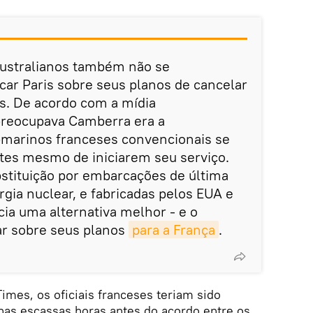
australianos também não se
ar Paris sobre seus planos de cancelar
s. De acordo com a mídia
preocupava Camberra era a
ubmarinos franceses convencionais se
tes mesmo de iniciarem seu serviço.
bstituição por embarcações de última
gia nuclear, e fabricadas pelos EUA e
cia uma alternativa melhor - e o
lar sobre seus planos
para a França
.
mes, os oficiais franceses teriam sido
nas escassas horas antes do acordo entre os