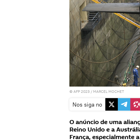
© AFP 2023 / MARCEL MOCHET
Nos siga no
O anúncio de uma aliança
Reino Unido e a Austrál
França, especialmente a