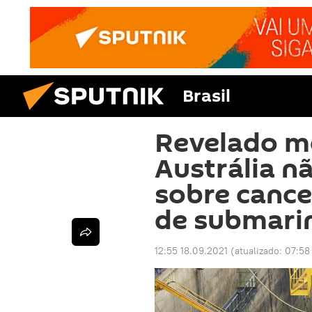
Brasil
Revelado m
Austrália n
sobre canc
de submari
12:55 18.09.2021
(atualizado:
07:58 