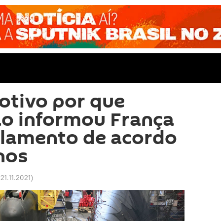
otivo por que
ão informou França
elamento de acordo
nos
21.11.2021
)