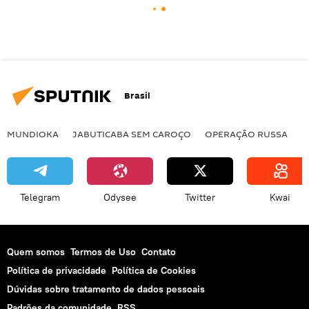
Brasil
MUNDIOKA
JABUTICABA SEM CAROÇO
OPERAÇÃO RUSSA
I
Telegram
Odysee
Twitter
Kwai
Quem somos
Termos de Uso
Contato
Política de privacidade
Política de Cookies
Dúvidas sobre tratamento de dados pessoais
Padrões da comunidade
RSS