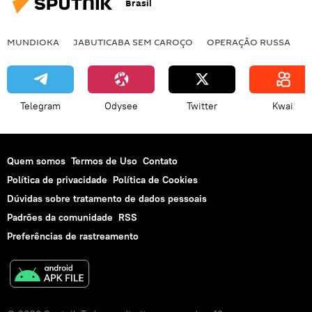
Brasil
MUNDIOKA
JABUTICABA SEM CAROÇO
OPERAÇÃO RUSSA
I
Telegram
Odysee
Twitter
Kwai
Quem somos
Termos de Uso
Contato
Política de privacidade
Política de Cookies
Dúvidas sobre tratamento de dados pessoais
Padrões da comunidade
RSS
Preferências de rastreamento