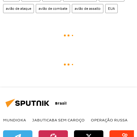
avião de ataque
avião de combate
avião de assalto
EUA
Brasil
MUNDIOKA
JABUTICABA SEM CAROÇO
OPERAÇÃO RUSSA
I