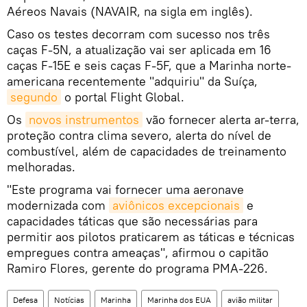
Aéreos Navais (NAVAIR, na sigla em inglês).
Caso os testes decorram com sucesso nos três
caças F-5N, a atualização vai ser aplicada em 16
caças F-15E e seis caças F-5F, que a Marinha norte-
americana recentemente "adquiriu" da Suíça,
segundo
o portal Flight Global.
Os
novos instrumentos
vão fornecer alerta ar-terra,
proteção contra clima severo, alerta do nível de
combustível, além de capacidades de treinamento
melhoradas.
"Este programa vai fornecer uma aeronave
modernizada com
aviônicos excepcionais
e
capacidades táticas que são necessárias para
permitir aos pilotos praticarem as táticas e técnicas
empregues contra ameaças", afirmou o capitão
Ramiro Flores, gerente do programa PMA-226.
Defesa
Notícias
Marinha
Marinha dos EUA
avião militar