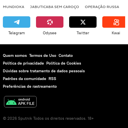
MUNDIOKA
JABUTICABA SEM CAROÇO
OPERAÇÃO RUSSA
I
Telegram
Odysee
Twitter
Kwai
Quem somos
Termos de Uso
Contato
Política de privacidade
Política de Cookies
Dúvidas sobre tratamento de dados pessoais
Padrões da comunidade
RSS
Preferências de rastreamento
© 2026 Sputnik Todos os direitos reservados. 18+