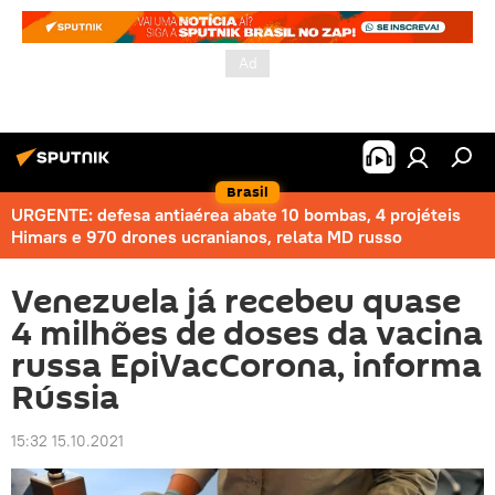
Brasil
URGENTE: defesa antiaérea abate 10 bombas, 4 projéteis
Himars e 970 drones ucranianos, relata MD russo
Venezuela já recebeu quase
4 milhões de doses da vacina
russa EpiVacCorona, informa
Rússia
15:32 15.10.2021