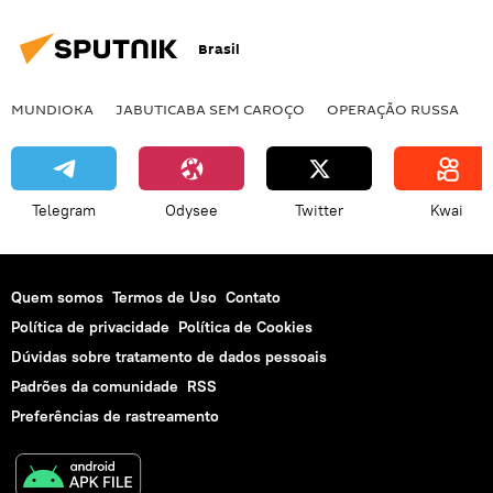
Brasil
MUNDIOKA
JABUTICABA SEM CAROÇO
OPERAÇÃO RUSSA
I
Telegram
Odysee
Twitter
Kwai
Quem somos
Termos de Uso
Contato
Política de privacidade
Política de Cookies
Dúvidas sobre tratamento de dados pessoais
Padrões da comunidade
RSS
Preferências de rastreamento