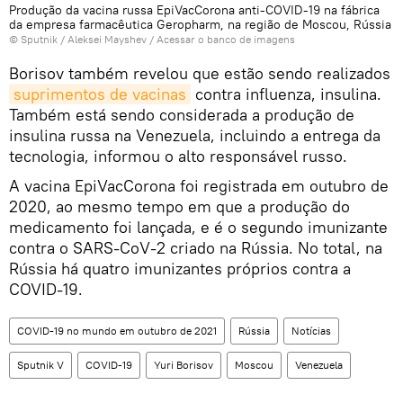
Produção da vacina russa EpiVacCorona anti-COVID-19 na fábrica
da empresa farmacêutica Geropharm, na região de Moscou, Rússia
© Sputnik / Aleksei Mayshev
/
Acessar o banco de imagens
Borisov também revelou que estão sendo realizados
suprimentos de vacinas
contra influenza, insulina.
Também está sendo considerada a produção de
insulina russa na Venezuela, incluindo a entrega da
tecnologia, informou o alto responsável russo.
A vacina EpiVacCorona foi registrada em outubro de
2020, ao mesmo tempo em que a produção do
medicamento foi lançada, e é o segundo imunizante
contra o SARS-CoV-2 criado na Rússia. No total, na
Rússia há quatro imunizantes próprios contra a
COVID-19.
COVID-19 no mundo em outubro de 2021
Rússia
Notícias
Sputnik V
COVID-19
Yuri Borisov
Moscou
Venezuela