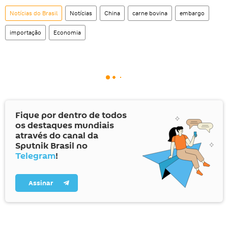
Notícias do Brasil
Notícias
China
carne bovina
embargo
importação
Economia
Fique por dentro de todos
os destaques mundiais
através do canal da
Sputnik Brasil no
Telegram
!
Assinar