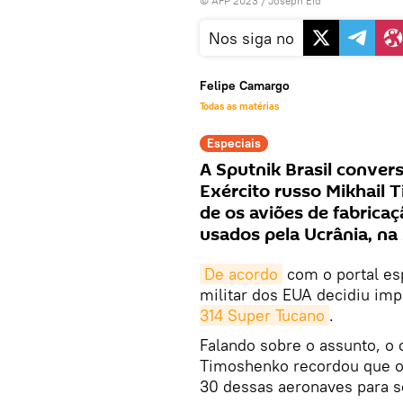
© AFP 2023 / Joseph Eid
Nos siga no
Felipe Camargo
Todas as matérias
Especiais
A Sputnik Brasil conver
Exército russo Mikhail 
de os aviões de fabrica
usados pela Ucrânia, na
De acordo
com o portal es
militar dos EUA decidiu imp
314 Super Tucano
.
Falando sobre o assunto, o 
Timoshenko recordou que 
30 dessas aeronaves para s