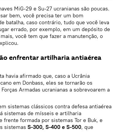
onaves MiG-29 e Su-27 ucranianas são poucas.
usar bem, você precisa ter um bom
 batalha, caso contrário, tudo que você leva
lugar errado, por exemplo, em um depósito de
o mais, você tem que fazer a manutenção, o
xplicou.
o enfrentar artilharia antiaérea
ta havia afirmado que, caso a Ucrânia
ucano em Donbass, eles se tornarão os
as Forças Armadas ucranianas a sobrevoarem a
em sistemas clássicos contra defesa antiaérea
á sistemas de mísseis e artilharia
e frente formada por sistemas Tor e Buk, e
os sistemas
S-300, S-400 e S-500
, que