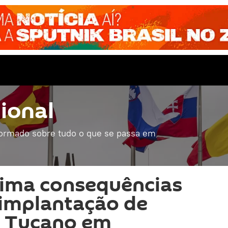
ional
formado sobre tudo o que se passa em
tima consequências
 implantação de
r Tucano em