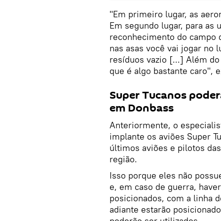
"Em primeiro lugar, as aer
Em segundo lugar, para as 
reconhecimento do campo de
nas asas você vai jogar no 
resíduos vazio [...] Além d
que é algo bastante caro", e
Super Tucanos poderã
em Donbass
Anteriormente, o especialis
implante os aviões Super T
últimos aviões e pilotos d
região.
Isso porque eles não possu
e, em caso de guerra, haver
posicionados, com a linha d
adiante estarão posicionad
poderão ser utilizados.