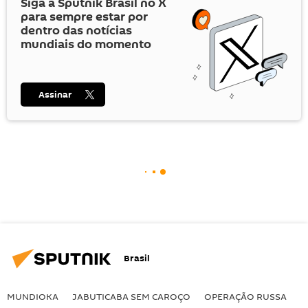
Siga a Sputnik Brasil no
X
para sempre estar por
dentro das notícias
mundiais do momento
Assinar
Brasil
MUNDIOKA
JABUTICABA SEM CAROÇO
OPERAÇÃO RUSSA
I