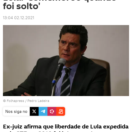
foi solto'
13:04 02.12.2021
©
Folhapress
/ Pedro Ladeira
Nos siga no
Ex-juiz afirma que liberdade de Lula expedida