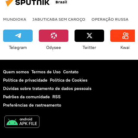
Brasil
MUNDIOKA
JABUTICABA SEM CAROÇO
OPERAÇÃO RUSSA
I
Telegram
Odysee
Twitter
Kwai
Quem somos
Termos de Uso
Contato
Política de privacidade
Política de Cookies
Dúvidas sobre tratamento de dados pessoais
Padrões da comunidade
RSS
Preferências de rastreamento