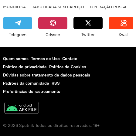
MUNDIOKA
JABUTICABA SEM CAROÇO
OPERAÇÃO RUSSA
I
Telegram
Odysee
Twitter
Kwai
Quem somos
Termos de Uso
Contato
Política de privacidade
Política de Cookies
Dúvidas sobre tratamento de dados pessoais
Padrões da comunidade
RSS
Preferências de rastreamento
© 2026 Sputnik Todos os direitos reservados. 18+