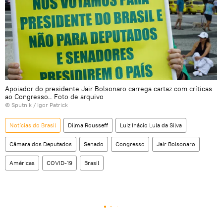
Apoiador do presidente Jair Bolsonaro carrega cartaz com críticas
ao Congresso.. Foto de arquivo
© Sputnik / Igor Patrick
Notícias do Brasil
Dilma Rousseff
Luiz Inácio Lula da Silva
Câmara dos Deputados
Senado
Congresso
Jair Bolsonaro
Américas
COVID-19
Brasil