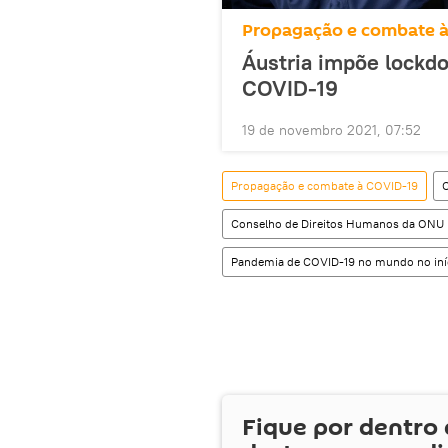
Propagação e combate 
Áustria impõe lockdo
COVID-19
19 de novembro 2021, 07:52
Propagação e combate à COVID-19
Conselho de Direitos Humanos da ONU
Pandemia de COVID-19 no mundo no iní
Fique por dentro 