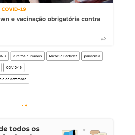
à COVID-19
wn e vacinação obrigatória contra
ONU
direitos humanos
Michelle Bachelet
pandemia
COVID-19
cio de dezembro
de todos os