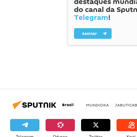
destaques mundia
do canal da Sputn
Telegram
!
Assinar
Brasil
MUNDIOKA
JABUTICA
Telegram
Odysee
Twitter
Kwai